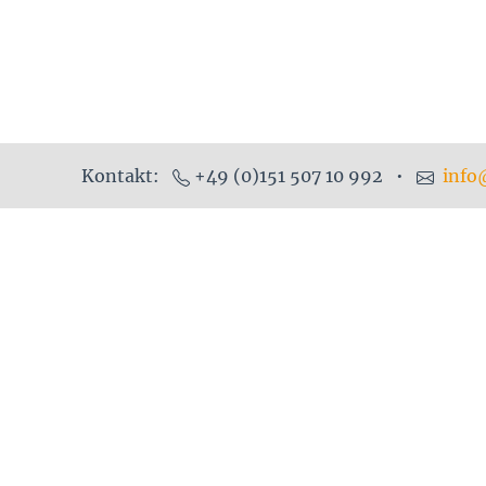
Kontakt:
+49 (0)151 507 10 992 •
info