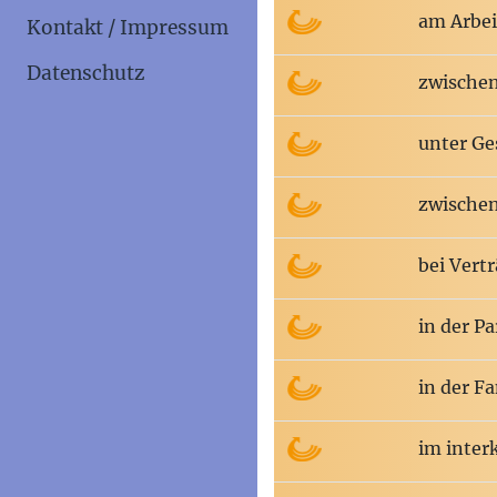
am Arbei
Kontakt / Impressum
Datenschutz
zwischen
unter Ge
zwischen
bei Vert
in der P
in der F
im inter